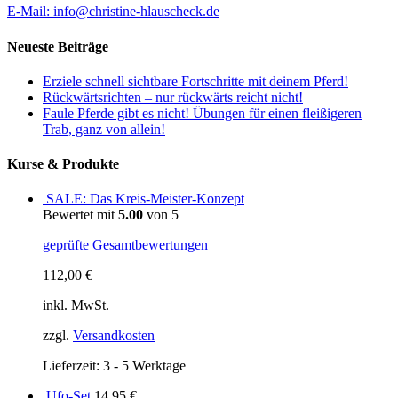
E-Mail: info@christine-hlauscheck.de
Neueste Beiträge
Erziele schnell sichtbare Fortschritte mit deinem Pferd!
Rückwärtsrichten – nur rückwärts reicht nicht!
Faule Pferde gibt es nicht! Übungen für einen fleißigeren
Trab, ganz von allein!
Kurse & Produkte
SALE: Das Kreis-Meister-Konzept
Bewertet mit
5.00
von 5
geprüfte Gesamtbewertungen
112,00
€
inkl. MwSt.
zzgl.
Versandkosten
Lieferzeit: 3 - 5 Werktage
Ufo-Set
14,95
€