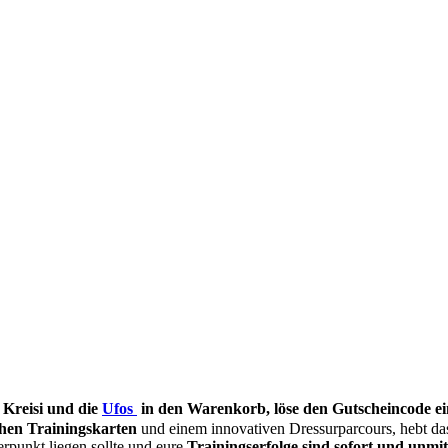
 Kreisi und die
Ufos
in den Warenkorb, löse den Gutscheincode ein 
hen Trainingskarten
und einem innovativen Dressurparcours, hebt das
rpunkt liegen sollte und eure
Trainingserfolge sind sofort und unmi