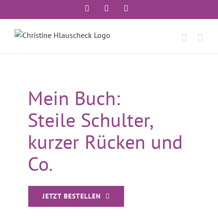
Zum
Instagram
Facebook
E-
Mail
Inhalt
springen
Mein Buch:
Steile Schulter,
kurzer Rücken und
Co.
JETZT BESTELLEN