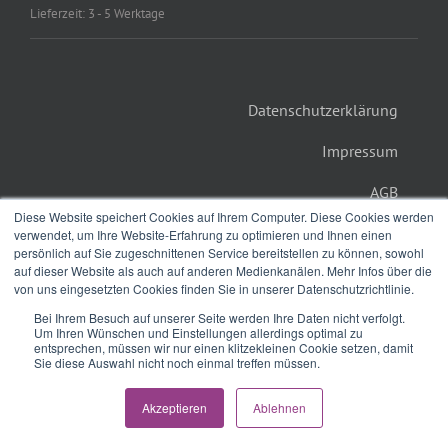
Lieferzeit: 3 - 5 Werktage
Datenschutzerklärung
Impressum
AGB
Diese Website speichert Cookies auf Ihrem Computer. Diese Cookies werden
verwendet, um Ihre Website-Erfahrung zu optimieren und Ihnen einen
persönlich auf Sie zugeschnittenen Service bereitstellen zu können, sowohl
auf dieser Website als auch auf anderen Medienkanälen. Mehr Infos über die
von uns eingesetzten Cookies finden Sie in unserer Datenschutzrichtlinie.
Bei Ihrem Besuch auf unserer Seite werden Ihre Daten nicht verfolgt.
Um Ihren Wünschen und Einstellungen allerdings optimal zu
entsprechen, müssen wir nur einen klitzekleinen Cookie setzen, damit
© Copyright 2012 -
2026 | Avada Theme by
ThemeFusion
| All Rights
Sie diese Auswahl nicht noch einmal treffen müssen.
Reserved | Powered by
WordPress
Instagram
Facebook
E-
Akzeptieren
Ablehnen
Mail