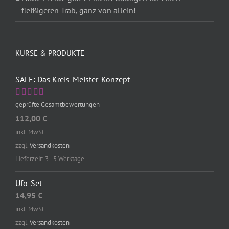
fleißigeren Trab, ganz von allein!
KURSE & PRODUKTE
SALE: Das Kreis-Meister-Konzept
Bewertet mit
geprüfte Gesamtbewertungen
5.00
von 5
112,00
€
inkl. MwSt.
zzgl.
Versandkosten
Lieferzeit: 3 - 5 Werktage
Ufo-Set
14,95
€
inkl. MwSt.
zzgl.
Versandkosten