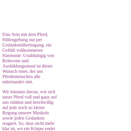
Durchlässigkeit von Anfang an
möglich sein kann
Ein Gastbeitrag von Wiebke Hasse
Eins Sein mit dem Pferd,
Hilfengebung nur per
Gedankenübertragung, ein
Gefühl vollkommener
Harmonie: Unabhängig von
Reitweise und
Ausbildungsstand ist dieser
Wunsch einer, der uns
Pferdemenschen alle
miteinander eint.
Wir träumen davon, wie sich
unser Pferd voll und ganz auf
uns einlässt und bereitwillig
auf jede noch so kleine
Regung unserer Muskeln
sowie jeden Gedanken
reagiert. So, dass nicht mehr
klar ist, wo ein Körper endet