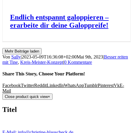
Endlich entspannt galoppieren –
erarbeite dir deine Galoppreife!
Mehr Beiträge laden
Von
Sally
|
2023-05-09T16:36:08+02:00
Mai 9th, 2023
|
Besser reiten
mit Tine
,
Kreis-Meister-Konzept
|
0 Kommentare
Share This Story, Choose Your Platform!
Facebook
Twitter
Reddit
LinkedIn
WhatsApp
Tumblr
Pinterest
Vk
E-
Mail
Close product quick view
×
Titel
E-Mail: info@christine-hlauscheck.de