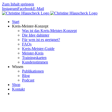
Zum Inhalt springen
Instagram
Facebook
E-Mail
Start
Kreis-Meister-Konzept
Was ist das Kreis-Meister-Konzept
Die Idee dahinter
Für wen ist es geeignet?
FAQs
Kreis-Meister-Guide
Meister-Kreis
Trainingskarten
Kundenstimmen
Wissen
Publikationen
Blog
Podcast
Shop
Kontakt
Harmonie nicht erst in der
Hohen Schule – wie