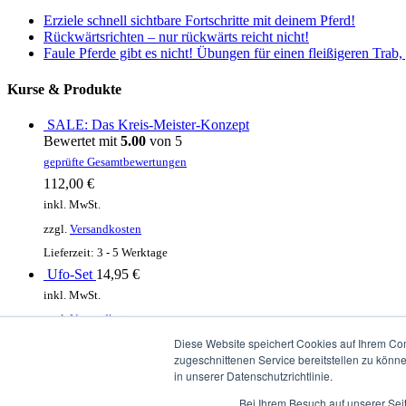
Erziele schnell sichtbare Fortschritte mit deinem Pferd!
Rückwärtsrichten – nur rückwärts reicht nicht!
Faule Pferde gibt es nicht! Übungen für einen fleißigeren Trab,
Kurse & Produkte
SALE: Das Kreis-Meister-Konzept
Bewertet mit
5.00
von 5
geprüfte Gesamtbewertungen
112,00
€
inkl. MwSt.
zzgl.
Versandkosten
Lieferzeit: 3 - 5 Werktage
Ufo-Set
14,95
€
inkl. MwSt.
zzgl.
Versandkosten
Diese Website speichert Cookies auf Ihrem Co
Lieferzeit: 3 - 5 Werktage
zugeschnittenen Service bereitstellen zu könn
in unserer Datenschutzrichtlinie.
Datenschutzerklärung
Impressum
Bei Ihrem Besuch auf unserer Sei