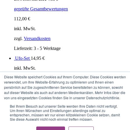
geprüfte Gesamtbewertungen
112,00
€
inkl. MwSt.
zzgl.
Versandkosten
Lieferzeit: 3 - 5 Werktage
Ufo-Set
14,95
€
inkl. MwSt.
Diese Website speichert Cookies auf Ihrem Computer. Diese Cookies werden
zzgl.
Versandkosten
verwendet, um Ihre Website-Erfahrung zu optimieren und Ihnen einen
persönlich auf Sie zugeschnittenen Service bereitstellen zu können, sowohl
Lieferzeit: 3 - 5 Werktage
auf dieser Website als auch auf anderen Medienkanälen. Mehr Infos über die
von uns eingesetzten Cookies finden Sie in unserer Datenschutzrichtlinie.
Datenschutzerklärung
Impressum
Bei Ihrem Besuch auf unserer Seite werden Ihre Daten nicht verfolgt.
AGB
Um Ihren Wünschen und Einstellungen allerdings optimal zu
entsprechen, müssen wir nur einen klitzekleinen Cookie setzen, damit
© Copyright 2012 -
2026 | Avada Theme by
ThemeFusion
| All
Sie diese Auswahl nicht noch einmal treffen müssen.
Rights Reserved | Powered by
WordPress
Instagram
Facebook
E-Mail