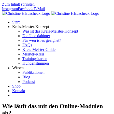
Zum Inhalt springen
Instagram
Facebook
E-Mail
Start
Kreis-Meister-Konzept
Was ist das Kreis-Meister-Konzept
Die Idee dahinter
Für wen ist es geeignet?
FAQs
Kreis-Meister-Guide
Meister-Kreis
Trainingskarten
Kundenstimmen
Wissen
Publikationen
Blog
Podcast
Shop
Kontakt
Wie läuft das mit den Online-Modulen
ab?