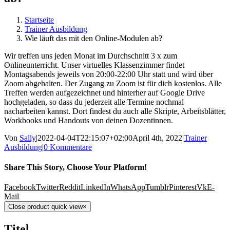
Startseite
Trainer Ausbildung
Wie läuft das mit den Online-Modulen ab?
Wir treffen uns jeden Monat im Durchschnitt 3 x zum
Onlineunterricht. Unser virtuelles Klassenzimmer findet
Montagsabends jeweils von 20:00-22:00 Uhr statt und wird über
Zoom abgehalten. Der Zugang zu Zoom ist für dich kostenlos. Alle
Treffen werden aufgezeichnet und hinterher auf Google Drive
hochgeladen, so dass du jederzeit alle Termine nochmal
nacharbeiten kannst. Dort findest du auch alle Skripte, Arbeitsblätter,
Workbooks und Handouts von deinen Dozentinnen.
Von
Sally
|
2022-04-04T22:15:07+02:00
April 4th, 2022
|
Trainer
Ausbildung
|
0 Kommentare
Share This Story, Choose Your Platform!
Facebook
Twitter
Reddit
LinkedIn
WhatsApp
Tumblr
Pinterest
Vk
E-
Mail
Close product quick view
×
Titel